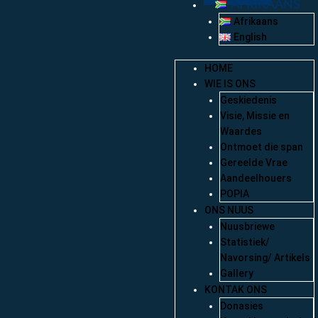
AFRIKAANS
Afrikaans
English
HOME
WIE IS ONS
Geskiedenis
Visie, Missie en
Waardes
Ontmoet die span
Gereelde Vrae
Aandeelhouers
POPIA
ONS NUUS
Nuusbriewe
Statistiek/
Navorsing/ Artikels
Gallery
KONTAK ONS
Donasies